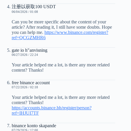
注册以获取100 USDT
06/04/2026 / 01:08
Can you be more specific about the content of your
article? After reading it, I still have some doubts. Hope
you can help me.
https://www.binance.com/register?
ref=QCGZMHR6
gate io h"anvisning
06/27/2026 / 22:24
Your article helped me a lot, is there any more related
content? Thanks!
free binance account
07/22/2026 / 02:18
Your article helped me a lot, is there any more related
content? Thanks!
https://accounts.binance.bh/register/person?
ref=IHJUI7TF
binance konto skapande
07/29/2026 / 12:00